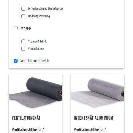
Diffusionsöppna Underlagstak
Underlagstäckning
Ytpapp
Ytpapp & takfilt
Vindavledares
Ventilationstillbehör
Ventilationsnät/Insektsnät
Övriga ventilationstillbehör
Ång- & Luftspärrar
Vindskydd
Tätningsband
Ventilationsnät
Insektsnät Aluminium
SillSealing PE-Foam & Bitumen
Ventilationstillbehör /
Ventilationstillbehör /