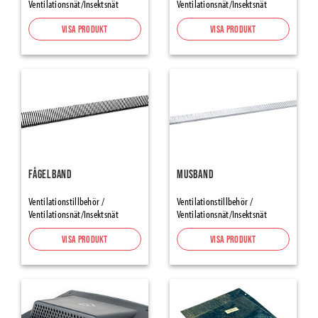
Ventilationsnät/Insektsnät
Ventilationsnät/Insektsnät
Element Joint Sealing
Foam Tapes and Damber Bands
Visa produkt
Visa produkt
Expanderande Tejp
Tätning
Tejper
Tätningstejper för Ångspärr & Vindskydd
Alumininium- & Butyltejper
Fönster-/dörrtejp
Fågelband
Musband
Tapes Renovation, Protection-Masking
Maskeringstejp
Ventilationstillbehör /
Ventilationstillbehör /
Ventilationsnät/Insektsnät
Ventilationsnät/Insektsnät
Packtejp
Varningstejp halkskydd
Visa produkt
Visa produkt
Inomhusprodukter
Flooring Underlays
Skarvremsor