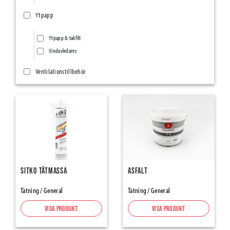
Ytpapp
Ytpapp & takfilt
Vindavledares
Ventilationstillbehör
Ventilationsnät/Insektsnät
Övriga ventilationstillbehör
Ång- & Luftspärrar
Vindskydd
Tätningsband
Sitko Tätmassa
Asfalt
SillSealing PE-Foam & Bitumen
Tätning / General
Tätning / General
Element Joint Sealing
Visa produkt
Visa produkt
Foam Tapes and Damber Bands
Expanderande Tejp