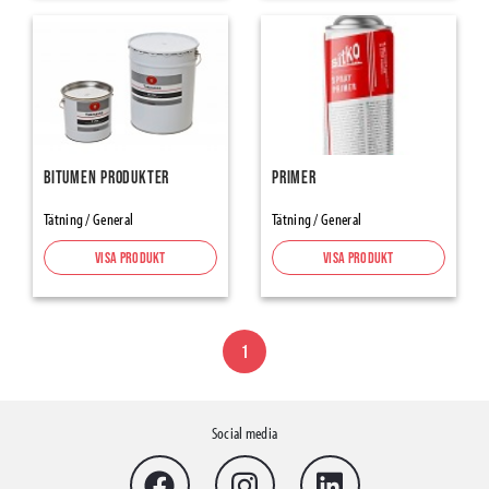
Tätning
Tejper
Tätningstejper för Ångspärr & Vindskydd
Alumininium- & Butyltejper
Fönster-/dörrtejp
Bitumen produkter
Primer
Tapes Renovation, Protection-Masking
Tätning / General
Tätning / General
Maskeringstejp
Packtejp
Visa produkt
Visa produkt
Varningstejp halkskydd
Inomhusprodukter
1
Flooring Underlays
Skarvremsor
Social media
Skyddspapp & -plaster