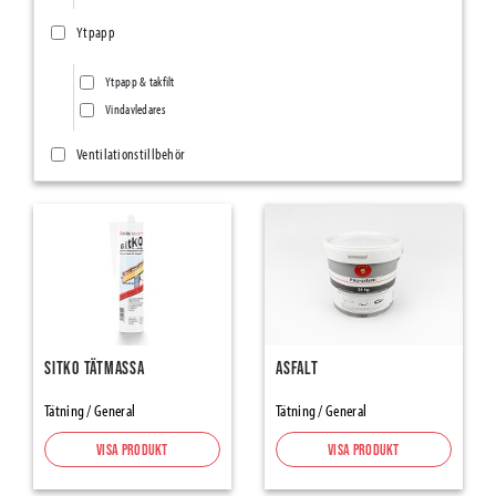
Ytpapp
Ytpapp & takfilt
Vindavledares
Ventilationstillbehör
Ventilationsnät/Insektsnät
Övriga ventilationstillbehör
Ång- & Luftspärrar
Vindskydd
Tätningsband
Sitko Tätmassa
Asfalt
SillSealing PE-Foam & Bitumen
Tätning / General
Tätning / General
Element Joint Sealing
Visa produkt
Visa produkt
Foam Tapes and Damber Bands
Expanderande Tejp