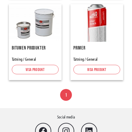
Tätning
Tejper
Tätningstejper för Ångspärr & Vindskydd
Alumininium- & Butyltejper
Fönster-/dörrtejp
Bitumen produkter
Primer
Tapes Renovation, Protection-Masking
Tätning / General
Tätning / General
Maskeringstejp
Packtejp
Visa produkt
Visa produkt
Varningstejp halkskydd
Inomhusprodukter
1
Flooring Underlays
Skarvremsor
Social media
Skyddspapp & -plaster