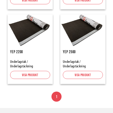
Visa produkt
Visa produkt
Expanderande Tejp
Tätning
Tejper
Tätningstejper för Ångspärr & Vindskydd
Alumininium- & Butyltejper
Fönster-/dörrtejp
YEP 2200
YEP 2500
Tapes Renovation, Protection-Masking
Maskeringstejp
Underlagstak /
Underlagstak /
Underlagstäckning
Underlagstäckning
Packtejp
Varningstejp halkskydd
Visa produkt
Visa produkt
Inomhusprodukter
Flooring Underlays
1
Skarvremsor
Skyddspapp & -plaster