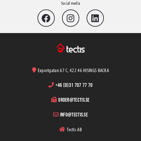
Social media
Protection Papers and Cardboards
Protective Cartons
Hardboards and Honeycombs
Protection & Construction..PE-Films & Membranes
Protection Self-adhesives and mats
Frame Protectors
Zipper Doors
Exportgatan 67 C, 422 46 HISINGS BACKA
Presenningar & -nät
Grund- & Markbyggnad
+46 (0)31 707 77 70
Geotextilier
order@tectis.se
Concrete Casting
Betongmatta (vintermatta)
info@tectis.se
Rebaring, Spacers, Wedges
Construction Foundation protection
Tectis AB
Studded membranes and accessories