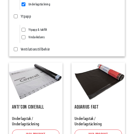
Underlagstäckning
Ytpapp
Ytpapp & takfilt
Vindavledares
Ventilationstillbehör
Ventilationsnät/Insektsnät
Övriga ventilationstillbehör
Ång- & Luftspärrar
Vindskydd
Tätningsband
Anti'con Coverall
Aquarius Fast
SillSealing PE-Foam & Bitumen
Underlagstak /
Underlagstak /
Underlagstäckning
Underlagstäckning
Element Joint Sealing
Foam Tapes and Damber Bands