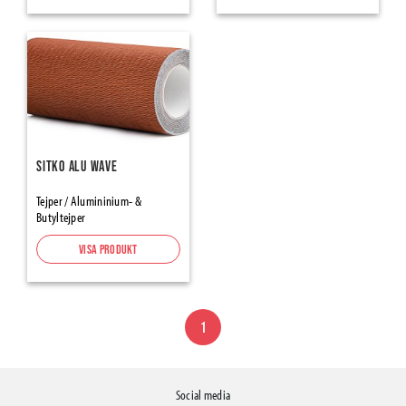
Flooring Underlays
Skarvremsor
Skyddspapp & -plaster
Protection Papers and Cardboards
Protective Cartons
Sitko Alu Wave
Hardboards and Honeycombs
Protection & Construction..PE-Films & Membranes
Tejper / Alumininium- &
Butyltejper
Protection Self-adhesives and mats
Frame Protectors
Visa produkt
Zipper Doors
Presenningar & -nät
1
Grund- & Markbyggnad
Geotextilier
Social media
Concrete Casting