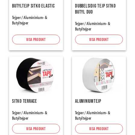
Tätningsband
Butyltejp Sitko Elastic
Dubbelsidig tejp Sitko
Butyl Duo
SillSealing PE-Foam & Bitumen
Tejper / Alumininium- &
Butyltejper
Element Joint Sealing
Tejper / Alumininium- &
Butyltejper
Foam Tapes and Damber Bands
Expanderande Tejp
Visa produkt
Visa produkt
Tätning
Tejper
Tätningstejper för Ångspärr & Vindskydd
Alumininium- & Butyltejper
Fönster-/dörrtejp
Tapes Renovation, Protection-Masking
Sitko Terrace
Aluminiumtejp
Maskeringstejp
Packtejp
Tejper / Alumininium- &
Tejper / Alumininium- &
Butyltejper
Butyltejper
Varningstejp halkskydd
Visa produkt
Visa produkt
Inomhusprodukter