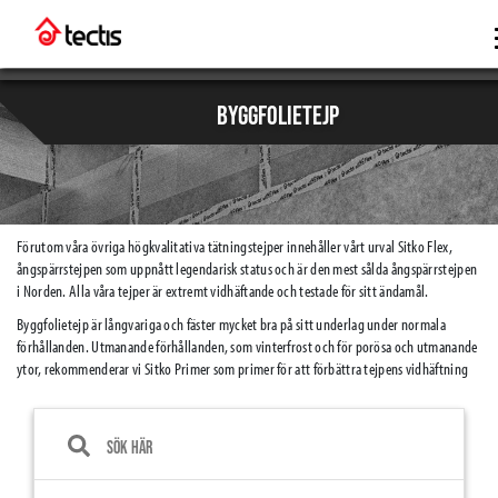
BYGGFOLIETEJP
Förutom våra övriga högkvalitativa tätningstejper innehåller vårt urval Sitko Flex,
ångspärrstejpen som uppnått legendarisk status och är den mest sålda ångspärrstejpen
i Norden. Alla våra tejper är extremt vidhäftande och testade för sitt ändamål.
Byggfolietejp är långvariga och fäster mycket bra på sitt underlag under normala
förhållanden. Utmanande förhållanden, som vinterfrost och för porösa och utmanande
ytor, rekommenderar vi Sitko Primer som primer för att förbättra tejpens vidhäftning