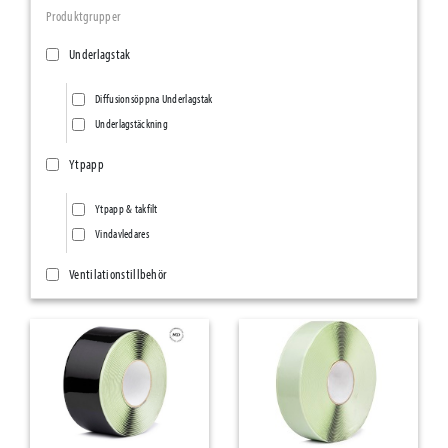
Produktgrupper
Underlagstak
Diffusionsöppna Underlagstak
Underlagstäckning
Ytpapp
Ytpapp & takfilt
Vindavledares
Ventilationstillbehör
Ventilationsnät/Insektsnät
Övriga ventilationstillbehör
Ång- & Luftspärrar
Vindskydd