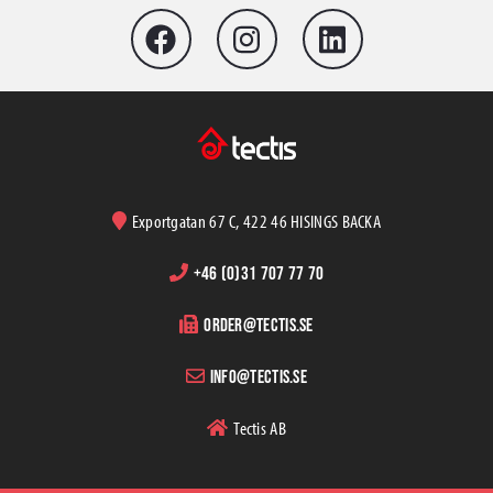
Betongmatta (vintermatta)
Rebaring, Spacers, Wedges
Construction Foundation protection
Studded membranes and accessories
Radonskydds
Verktyg & tillbehör
Construction Safety Equipments
Exportgatan 67 C, 422 46 HISINGS BACKA
Emballagematerial
+46 (0)31 707 77 70
Sopsäckar & Storsäckar
order@tectis.se
Hygien
info@tectis.se
Tectis AB