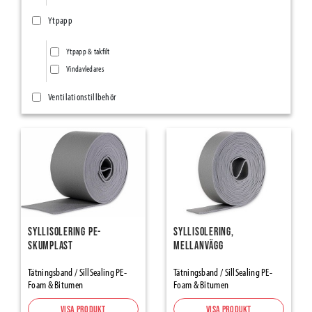
Ytpapp
Ytpapp & takfilt
Vindavledares
Ventilationstillbehör
Ventilationsnät/Insektsnät
Övriga ventilationstillbehör
Ång- & Luftspärrar
Vindskydd
Tätningsband
Syllisolering PE-
Syllisolering,
skumplast
mellanvägg
SillSealing PE-Foam & Bitumen
Element Joint Sealing
Tätningsband / SillSealing PE-
Tätningsband / SillSealing PE-
Foam & Bitumen
Foam & Bitumen
Foam Tapes and Damber Bands
Expanderande Tejp
Visa produkt
Visa produkt