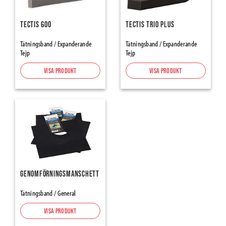
Protection Papers and Cardboards
Protective Cartons
Tectis 600
Tectis Trio Plus
Hardboards and Honeycombs
Protection & Construction..PE-Films & Membranes
Tätningsband / Expanderande
Tätningsband / Expanderande
Tejp
Tejp
Protection Self-adhesives and mats
Frame Protectors
Visa produkt
Visa produkt
Zipper Doors
Presenningar & -nät
Grund- & Markbyggnad
Geotextilier
Concrete Casting
Betongmatta (vintermatta)
Genomförningsmanschett
Rebaring, Spacers, Wedges
Construction Foundation protection
Tätningsband / General
Studded membranes and accessories
Visa produkt
Radonskydds