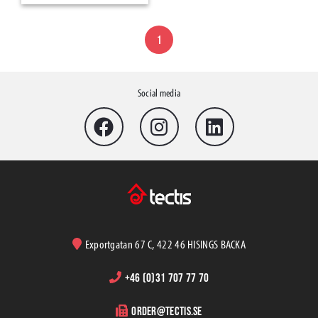
Verktyg & tillbehör
Construction Safety Equipments
1
Emballagematerial
Sopsäckar & Storsäckar
Social media
Hygien
Exportgatan 67 C, 422 46 HISINGS BACKA
+46 (0)31 707 77 70
order@tectis.se