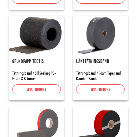
Tätning
Tejper
Tätningstejper för Ångspärr & Vindskydd
Alumininium- & Butyltejper
Fönster-/dörrtejp
Tapes Renovation, Protection-Masking
Grundpapp Tectis
Läkttätningsband
Maskeringstejp
Packtejp
Tätningsband / SillSealing PE-
Tätningsband / Foam Tapes and
Foam & Bitumen
Damber Bands
Varningstejp halkskydd
Visa produkt
Visa produkt
Inomhusprodukter
Flooring Underlays
Skarvremsor
Skyddspapp & -plaster