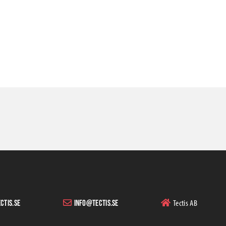
Tectis AB
ctis.se
info@tectis.se