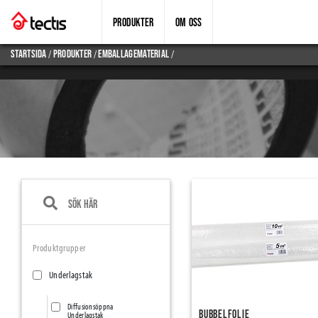
PRODUKTER
OM OSS
/
/
/
Startsida
produkter
emballagematerial
Produktgrupper
Underlagstak
Diffusionsöppna
Bubbelfolie
Underlagstak