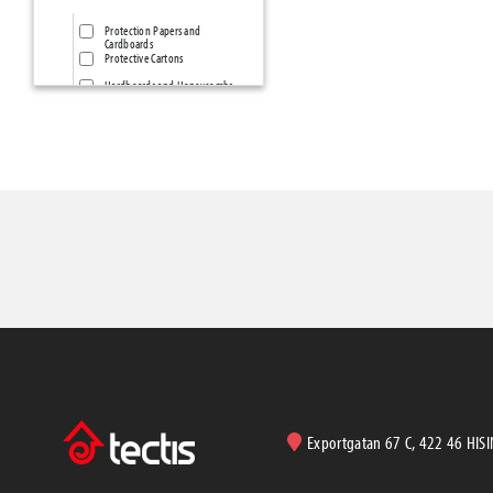
Protection Papers and
Cardboards
Protective Cartons
Hardboards and Honeycombs
Protection &
Construction..PE-Films &
Membranes
Protection Self-adhesives and
mats
Frame Protectors
Zipper Doors
Presenningar & -nät
Grund- & Markbyggnad
Geotextilier
Concrete Casting
Betongmatta (vintermatta)
Rebaring, Spacers, Wedges
Construction Foundation
Exportgatan 67 C, 422 46 HIS
protection
Studded membranes and
accessories
Radonskydds