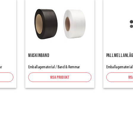
Maskinband
Pallmellanlä
ar
Emballagematerial / Band & Remmar
Emballagematerial
Visa produkt
Vis