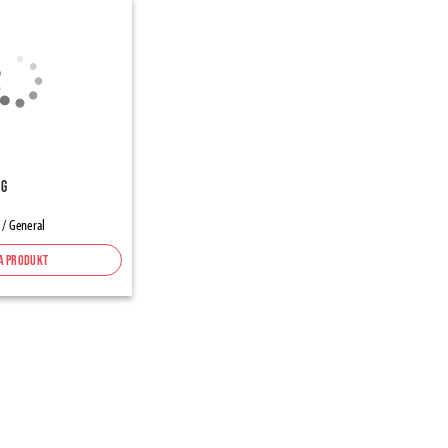
gg
 / General
a produkt