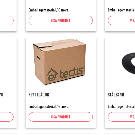
Emballagematerial / General
Emballagematerial
Visa produkt
Vis
yg
Flyttlådor
Stålband
Emballagematerial / General
Emballagematerial
Visa produkt
Vis