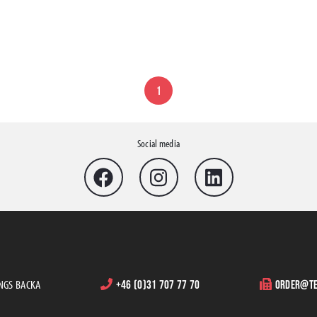
1
Social media
INGS BACKA
+46 (0)31 707 77 70
order@te