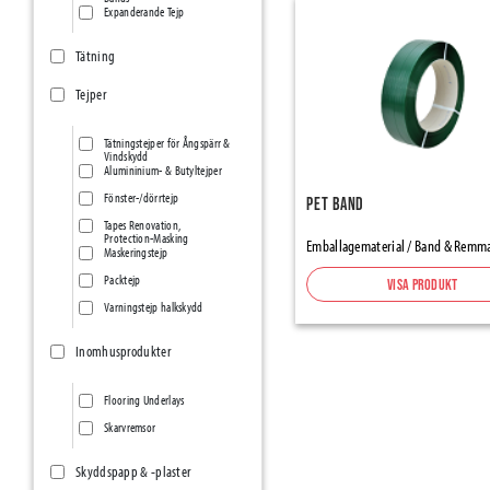
Expanderande Tejp
Tätning
Tejper
Tätningstejper för Ångspärr &
Vindskydd
Alumininium- & Butyltejper
Fönster-/dörrtejp
PET band
Tapes Renovation,
Protection-Masking
Emballagematerial / Band & Remm
Maskeringstejp
Packtejp
Visa produkt
Varningstejp halkskydd
Inomhusprodukter
Flooring Underlays
Skarvremsor
Skyddspapp & -plaster