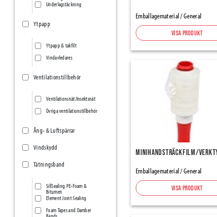
Underlagstäckning
Emballagematerial / General
Ytpapp
Visa produkt
Ytpapp & takfilt
Vindavledares
Ventilationstillbehör
Ventilationsnät/Insektsnät
Övriga ventilationstillbehör
Ång- & Luftspärrar
Vindskydd
Minihandsträckfilm/verkt
Tätningsband
Emballagematerial / General
SillSealing PE-Foam &
Visa produkt
Bitumen
Element Joint Sealing
Foam Tapes and Damber
Bands