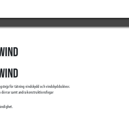
WIND
WIND
ngstejp för tätning vindskydd och vindskyddsskivor.
h dörrar samt andra konstruktionsfogar
tändighet.