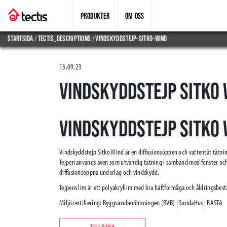
PRODUKTER
OM OSS
/
/
Startsida
tectis_descriptions
vindskyddstejp-sitko-wind
13.09.23
VINDSKYDDSTEJP SITKO 
VINDSKYDDSTEJP SITKO 
Vindskyddstejp Sitko Wind är en diffusionsöppen och vattentät tätni
Tejpen används även som utvändig tätning i samband med fönster oc
diffusionsöppna underlag och vindskydd.
Tejpens lim är ett polyakryllim med bra häftförmåga och åldringsbes
Miljöcertifiering: Byggvarubedömningen (BVB) | SundaHus | BASTA