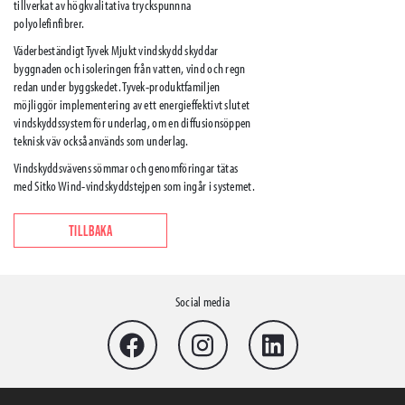
tillverkat av högkvalitativa tryckspunnna
polyolefinfibrer.
Väderbeständigt Tyvek Mjukt vindskydd skyddar
byggnaden och isoleringen från vatten, vind och regn
redan under byggskedet. Tyvek-produktfamiljen
möjliggör implementering av ett energieffektivt slutet
vindskyddssystem för underlag, om en diffusionsöppen
teknisk väv också används som underlag.
Vindskyddsvävens sömmar och genomföringar tätas
med Sitko Wind-vindskyddstejpen som ingår i systemet.
TILLBAKA
Social media