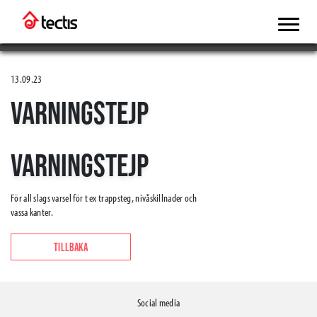
13.09.23
VARNINGSTEJP
VARNINGSTEJP
För all slags varsel för t ex trappsteg, nivåskillnader och
vassa kanter.
TILLBAKA
Social media