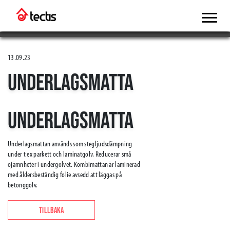
13.09.23
UNDERLAGSMATTA
UNDERLAGSMATTA
Underlagsmattan används som stegljudsdämpning
under t ex parkett och laminatgolv. Reducerar små
ojämnheter i undergolvet. Kombimattan är laminerad
med åldersbeständig folie avsedd att läggas på
betonggolv.
TILLBAKA