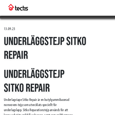
13.09.23
UNDERLÄGGSTEJP SITKO
REPAIR
UNDERLÄGGSTEJP
SITKO REPAIR
Underlagstape Sitko Repair är en butylgummibaserad
nonwoven-tejp som utvecklats speciellt för
underlagslapp. Sitko Reparationstejp används för att
lappa och täta spikhål och revor, samt som spikfogmassa