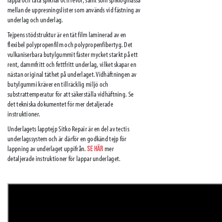
mellan de uppresningslister som används vid fästning av
underlag och underlag.
Tejpens stödstruktur är en tät film laminerad av en
flexibel polypropenfilm och polypropenfibertyg. Det
vulkaniserbara butylgummit fäster mycket starkt på ett
rent, dammfritt och fettfritt underlag, vilket skapar en
nästan original täthet på underlaget. Vidhäftningen av
butylgummi kräver en tillräcklig miljö och
substrattemperatur för att säkerställa vidhäftning. Se
det tekniska dokumentet för mer detaljerade
instruktioner.
Underlagets lapptejp Sitko Repair är en del av tectis
underlagssystem och är därför en godkänd tejp för
lappning av underlaget uppifrån.
mer
Se här
detaljerade instruktioner för lappar underlaget.