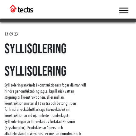
13.09.23
SYLLISOLERING
SYLLISOLERING
Syllisolering används i konstruktioners fogar då man vill
hindra genomfuktnbing p.g.a. kapillarisk vatten
stigning till konstruktionen, eller mellan
konstruktionsmaterial ( t ex trä och betong). Den
förhindrar också luftläckage (konvektion) in i
konstruktionen vid ojämnheter i underlaget.
Syllisoleringen ä’r tillverkad av förtätad PE-skum
(kryssbunden). Produkten är ålders- och
alkaliebeständig. Används t ex mellan grundmur och