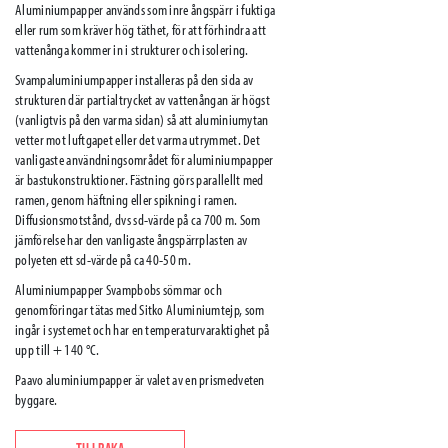
Aluminiumpapper används som inre ångspärr i fuktiga
eller rum som kräver hög täthet, för att förhindra att
vattenånga kommer in i strukturer och isolering.
Svampaluminiumpapper installeras på den sida av
strukturen där partialtrycket av vattenångan är högst
(vanligtvis på den varma sidan) så att aluminiumytan
vetter mot luftgapet eller det varma utrymmet. Det
vanligaste användningsområdet för aluminiumpapper
är bastukonstruktioner. Fästning görs parallellt med
ramen, genom häftning eller spikning i ramen.
Diffusionsmotstånd, dvs sd-värde på ca 700 m. Som
jämförelse har den vanligaste ångspärrplasten av
polyeten ett sd-värde på ca 40-50 m.
Aluminiumpapper Svampbobs sömmar och
genomföringar tätas med Sitko Aluminiumtejp, som
ingår i systemet och har en temperaturvaraktighet på
upp till + 140 °C.
Paavo aluminiumpapper är valet av en prismedveten
byggare.