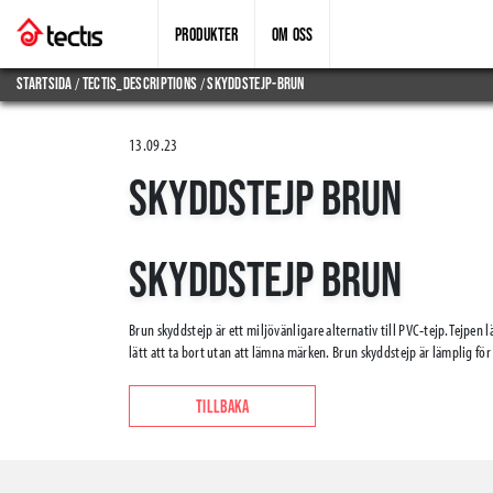
PRODUKTER
OM OSS
/
/
Startsida
tectis_descriptions
skyddstejp-brun
13.09.23
SKYDDSTEJP BRUN
SKYDDSTEJP BRUN
Brun skyddstejp är ett miljövänligare alternativ till PVC-tejp. Tejpen l
lätt att ta bort utan att lämna märken. Brun skyddstejp är lämplig för
TILLBAKA