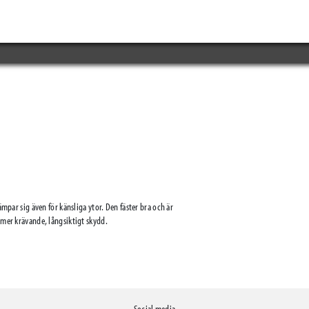
ämpar sig även för känsliga ytor. Den fäster bra och är
 mer krävande, långsiktigt skydd.
Social media