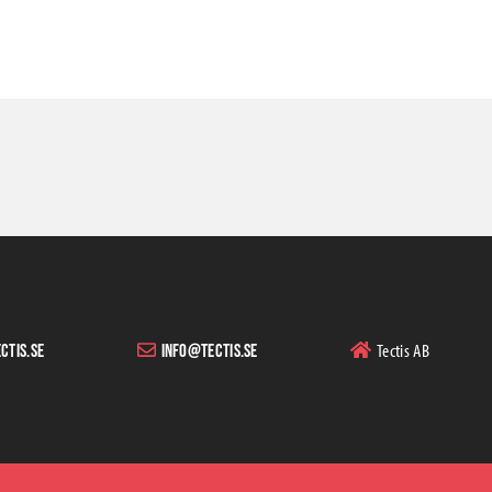
Tectis AB
ctis.se
info@tectis.se