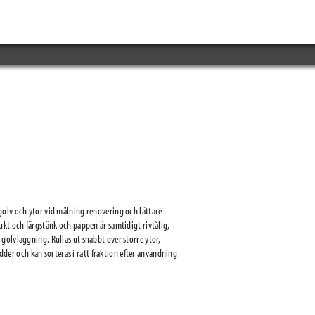
golv och ytor vid målning renovering och lättare
ukt och färgstänk och pappen är samtidigt rivtålig,
golvläggning. Rullas ut snabbt över större ytor,
edder och kan sorteras i rätt fraktion efter användning