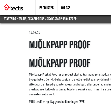
PRODUKTER
OM OSS
/
/
Startsida
tectis_descriptions
skyddspapp-mjolkpapp
13.09.23
MJÖLKPAPP PROOF
MJÖLKPAPP PROOF
Mjölkpapp Plastad Proof är en robust plastad kraftpapp som skyddar 
byggarbeten. Den PE‑belagda sidan ger ett effektivt spärrskydd mot f
vilket gör den lämplig som temporärt golvskydd eller underlag under 
överlappas enkelt och fästs med tejp för säkra skarvar. Finns i flera br
om materialet är rent.
Miljöcertifiering: Byggvarubedömningen (BVB)