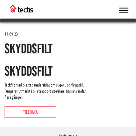
13.09.23
SKYDDSFILT
SKYDDSFILT
Täckfilt med plastad undersida som suger upp färgspill.
Fungerar utmärkt i bl a trapport ute/inne. Kan användas
flera gånger.
TILLBAKA
Social media