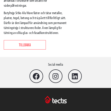
användas i strukturer som utsätts för
väderpåfrestningar.
Butyltejp Sitko Alu Wave fäster och tätar metaller,
plaster, tegel, betong och trä på ett tillförlitligt sätt.
Därför är den lämpad för användning som permanent
tätningstejp i strukturens foder. Även lämplig för
tätning av olika glas- och fasadkonstruktioner.
TILLBAKA
Social media