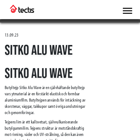
13.09.23
SITKO ALU WAVE
SITKO ALU WAVE
Butyltejp Sitko Alu Wave är en självhäftande butyltejp
vars ytmaterial är en förstärkt elastisk och formbar
aluminiumfilm. Butyltejpen används för intäckning av
skorstenar, väggar, takkupor samt övriga anslutningar
och genomföringar.
Tejpens lim är ett kallsvetsat, självvulkaniserande
butylgummilim. Tejpens struktur är motståndskraftig
mot rivning, väder och UV-strålning, så den kan även