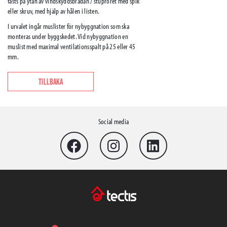
fästs på ytan av vindskyddsbrädan / stupröret med spik
eller skruv, med hjälp av hålen i listen.
I urvalet ingår muslister för nybyggnation som ska
monteras under byggskedet. Vid nybyggnation en
muslist med maximal ventilationsspalt på 25 eller 45
mm.
TILLBAKA
Social media