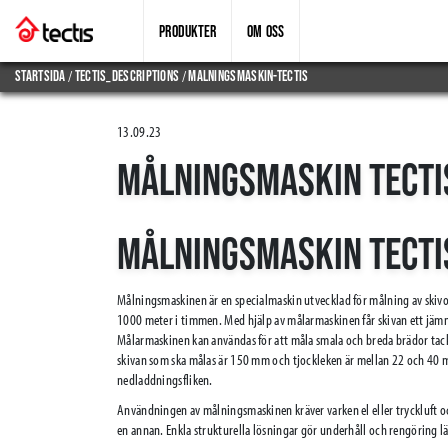
PRODUKTER
OM OSS
/
/
Startsida
tectis_descriptions
malningsmaskin-tectis
13.09.23
MÅLNINGSMASKIN TECTI
MÅLNINGSMASKIN TECTI
Målningsmaskinen är en specialmaskin utvecklad för målning av skivor,
1000 meter i timmen. Med hjälp av målarmaskinen får skivan ett jämnt
Målarmaskinen kan användas för att måla smala och breda brädor ta
skivan som ska målas är 150 mm och tjockleken är mellan 22 och 40 
nedladdningsfliken.
Användningen av målningsmaskinen kräver varken el eller tryckluft och 
en annan. Enkla strukturella lösningar gör underhåll och rengöring lä