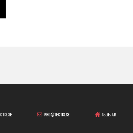
Tectis AB
ctis.se
info@tectis.se