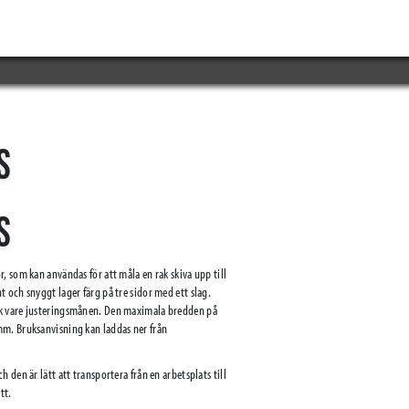
S
S
 som kan användas för att måla en rak skiva upp till
 och snyggt lager färg på tre sidor med ett slag.
ck vare justeringsmånen. Den maximala bredden på
mm. Bruksanvisning kan laddas ner från
den är lätt att transportera från en arbetsplats till
tt.