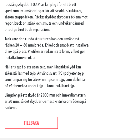
ledstångsskyddet FOAM är lämpligt för ett brett
spektrum av användningar för att skydda strukturer,
såsom trappräcken. Räckesskyddet skyddar räckena mot
repor, bucklor, stänk och smuts och undviker därmed
onödiga brott och reparationer.
Tack vare den runda strukturen kan den användas till
räcken 20 – 80 mm breda. Enkel och snabb att installera
direkt på plats. Profilen är redan i rätt form, vilket gör
installationen enklare.
Håller sig på plats utan tejp, men långtidsskydd kan
säkerställas med tejp. Använd svart (PE) polyetentejp
som lämpar sig för återvinning som tejp, som du hittar
på vår hemsida under tejp – konstruktionstejp.
Längden på ett skydd är 2000 mm och innerdiametern
är 50 mm, så det skyddar de mest kritiska områdena på
räckena.
TILLBAKA