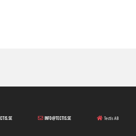
Tectis AB
ctis.se
info@tectis.se