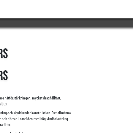
RS
RS
are nätförstärkningen, mycket draghållfast,
 ljus.
ckning och skydd under konstruktion. Det allmänna
r och dörrar. I områden med hög vindbelastning
a filtar.