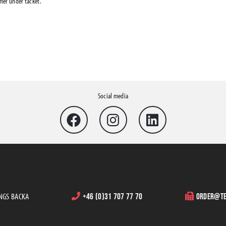
mmer under täcket.
Social media
INGS BACKA
+46 (0)31 707 77 70
order@te