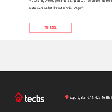
Vid täckning av stora ytor är det viktigt att se till att vinden inte ko
Materialets kvadratiska vikt är cirka 129 g/m²
TILLBAKA
Exportgatan 67 C, 422 46 HIS