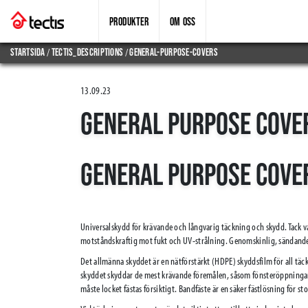
PRODUKTER
OM OSS
/
/
Startsida
tectis_descriptions
general-purpose-covers
13.09.23
GENERAL PURPOSE COVE
GENERAL PURPOSE COVE
Universalskydd för krävande och långvarig täckning och skydd. Tack v
motståndskraftig mot fukt och UV-strålning. Genomskinlig, sändande
Det allmänna skyddet är en nätförstärkt (HDPE) skyddsfilm för all tä
skyddet skyddar de mest krävande föremålen, såsom fönsteröppninga
måste locket fästas försiktigt. Bandfäste är en säker fästlösning för stor