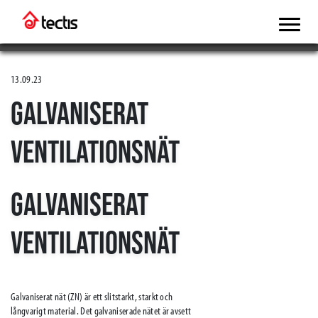
13.09.23
GALVANISERAT
VENTILATIONSNÄT
GALVANISERAT
VENTILATIONSNÄT
Galvaniserat nät (ZN) är ett slitstarkt, starkt och
långvarigt material. Det galvaniserade nätet är avsett