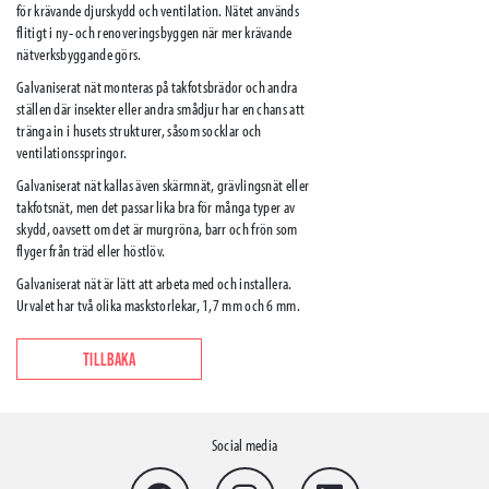
för krävande djurskydd och ventilation. Nätet används
flitigt i ny- och renoveringsbyggen när mer krävande
nätverksbyggande görs.
Galvaniserat nät monteras på takfotsbrädor och andra
ställen där insekter eller andra smådjur har en chans att
tränga in i husets strukturer, såsom socklar och
ventilationsspringor.
Galvaniserat nät kallas även skärmnät, grävlingsnät eller
takfotsnät, men det passar lika bra för många typer av
skydd, oavsett om det är murgröna, barr och frön som
flyger från träd eller höstlöv.
Galvaniserat nät är lätt att arbeta med och installera.
Urvalet har två olika maskstorlekar, 1,7 mm och 6 mm.
TILLBAKA
Social media