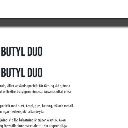
 BUTYL DUO
 BUTYL DUO
nde, vilket används speciellt för tätning vid ojämna
ord av flexibel butylgummimassa. Används ofta i olika
eciellt med plast, tegel, gips, betong, trä och metall.
ningar med en självhäftande yta.
ing. Vid låg belastning är tejpen elastisk. Även
g återställer inte materialet till sin ursprungliga