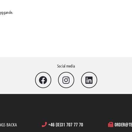
byggande.
Social media
INGS BACKA
+46 (0)31 707 77 70
order@te