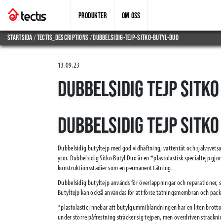
PRODUKTER
OM OSS
/
/
Startsida
tectis_descriptions
dubbelsidig-tejp-sitko-butyl-duo
13.09.23
DUBBELSIDIG TEJP SITKO
DUBBELSIDIG TEJP SITKO
Dubbelsidig butyltejp med god vidhäftning, vattentät och självsvetsa
ytor. Dubbelsidig Sitko Butyl Duo är en *plastolastisk specialtejp gj
konstruktionsstadier som en permanent tätning.
Dubbelsidig butyltejp används för överlappningar och reparationer, sp
Butyltejp kan också användas för att förse tätningsmembran och pack
*plastolastic innebär att butylgummiblandningen har en liten brottöjn
under större påfrestning sträcker sig tejpen, men överdriven sträcknin