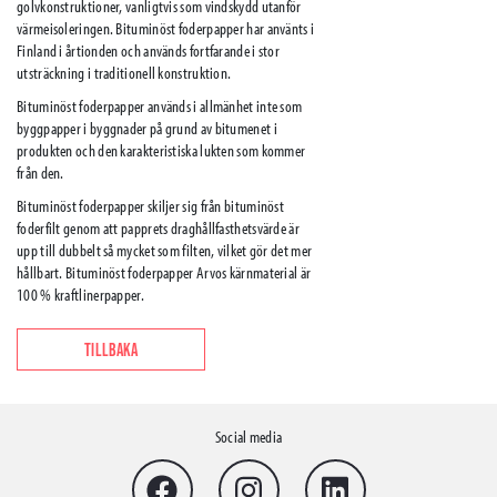
golvkonstruktioner, vanligtvis som vindskydd utanför
värmeisoleringen. Bituminöst foderpapper har använts i
Finland i årtionden och används fortfarande i stor
utsträckning i traditionell konstruktion.
Bituminöst foderpapper används i allmänhet inte som
byggpapper i byggnader på grund av bitumenet i
produkten och den karakteristiska lukten som kommer
från den.
Bituminöst foderpapper skiljer sig från bituminöst
foderfilt genom att papprets draghållfasthetsvärde är
upp till dubbelt så mycket som filten, vilket gör det mer
hållbart. Bituminöst foderpapper Arvos kärnmaterial är
100 % kraftlinerpapper.
TILLBAKA
Social media