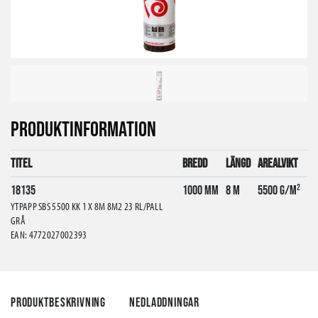
PRODUKTINFORMATION
Titel
Bredd
Längd
Arealvikt
18135
1000 mm
8 m
5500 g/m²
YTPAPP SBS 5500 KK 1 X 8M 8M2 23 RL/PALL
GRÅ
EAN: 4772027002393
Produktbeskrivning
Nedladdningar