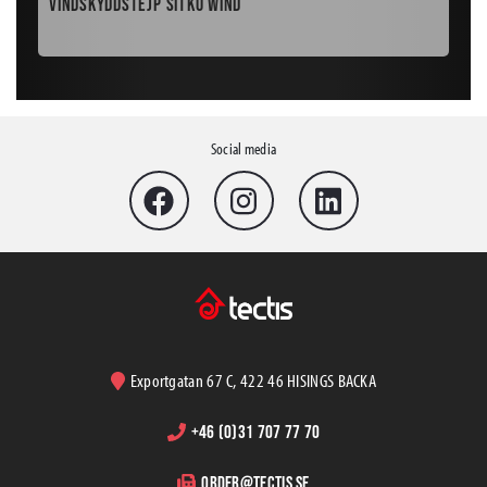
Vindskyddstejp Sitko Wind
Mu
Social media
Exportgatan 67 C, 422 46 HISINGS BACKA
+46 (0)31 707 77 70
order@tectis.se