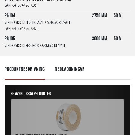
EAN: 6418947261035
26104
2750 mm
50 m
VINDSKYDD DIFFO TEC 2,75 X 50M 50 RL/PALL
EAN: 6418947261042
26105
3000 mm
50 m
VINDSKYDD DIFFO TEC 3 X 50M 50 RL/PALL
EAN: 6418947261059
Produktbeskrivning
Nedladdningar
Se även dessa produkter