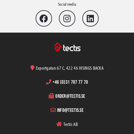
Social media
Skyddspapp & -plaster
Protection Papers and Cardboards
Protective Cartons
Hardboards and Honeycombs
Protection & Construction..PE-Films & Membranes
Protection Self-adhesives and mats
Frame Protectors
Zipper Doors
Exportgatan 67 C, 422 46 HISINGS BACKA
Presenningar & -nät
+46 (0)31 707 77 70
Grund- & Markbyggnad
order@tectis.se
Geotextilier
info@tectis.se
Concrete Casting
Betongmatta (vintermatta)
Tectis AB
Rebaring, Spacers, Wedges
Construction Foundation protection