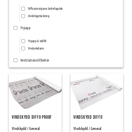
Diffusionsöppna Underlagstak
Underlagstäckning
Ytpapp
Ytpapp & takfilt
Vindavledares
Ventilationstillbehör
Ventilationsnät/Insektsnät
Övriga ventilationstillbehör
Ång- & Luftspärrar
Vindskydd
Tätningsband
Vindskydd Diffo Proof
Vindskydd Diffo
SillSealing PE-Foam & Bitumen
Vindskydd / General
Vindskydd / General