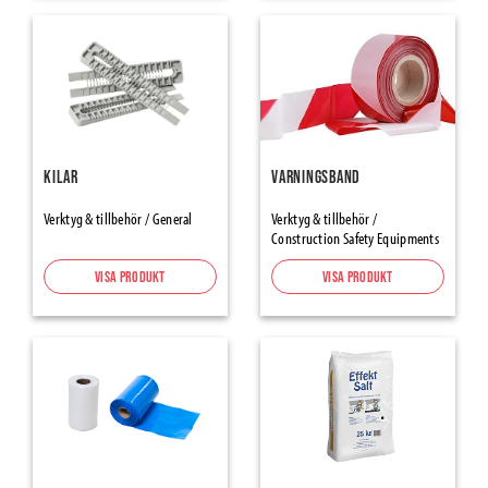
Tätning
Tejper
Tätningstejper för Ångspärr & Vindskydd
Alumininium- & Butyltejper
Fönster-/dörrtejp
Kilar
Varningsband
Tapes Renovation, Protection-Masking
Verktyg & tillbehör / General
Verktyg & tillbehör /
Maskeringstejp
Construction Safety Equipments
Packtejp
Visa produkt
Visa produkt
Varningstejp halkskydd
Inomhusprodukter
Flooring Underlays
Skarvremsor
Skyddspapp & -plaster