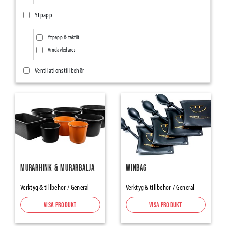
Ytpapp
Ytpapp & takfilt
Vindavledares
Ventilationstillbehör
Ventilationsnät/Insektsnät
Övriga ventilationstillbehör
Ång- & Luftspärrar
Vindskydd
Tätningsband
Murarhink & Murarbalja
Winbag
SillSealing PE-Foam & Bitumen
Verktyg & tillbehör / General
Verktyg & tillbehör / General
Element Joint Sealing
Visa produkt
Visa produkt
Foam Tapes and Damber Bands
Expanderande Tejp