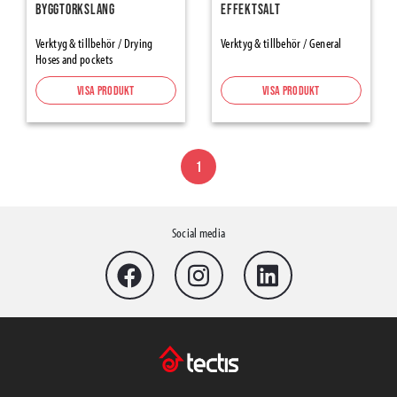
Protection Papers and Cardboards
Byggtorkslang
Effektsalt
Protective Cartons
Verktyg & tillbehör / Drying
Verktyg & tillbehör / General
Hardboards and Honeycombs
Hoses and pockets
Protection & Construction..PE-Films & Membranes
Visa produkt
Visa produkt
Protection Self-adhesives and mats
Frame Protectors
Zipper Doors
1
Presenningar & -nät
Grund- & Markbyggnad
Social media
Geotextilier
Concrete Casting
Betongmatta (vintermatta)
Rebaring, Spacers, Wedges
Construction Foundation protection
Studded membranes and accessories
Radonskydds