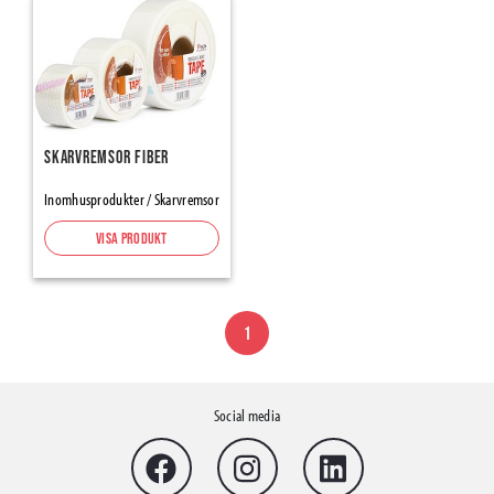
Tejper
Tätningstejper för Ångspärr & Vindskydd
Alumininium- & Butyltejper
Fönster-/dörrtejp
Skarvremsor fiber
Tapes Renovation, Protection-Masking
Maskeringstejp
Inomhusprodukter / Skarvremsor
Packtejp
Visa produkt
Varningstejp halkskydd
Inomhusprodukter
1
Flooring Underlays
Skarvremsor
Skyddspapp & -plaster
Social media
Protection Papers and Cardboards
Protective Cartons