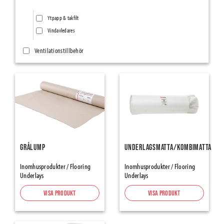
Ytpapp & takfilt
Vindavledares
Ventilationstillbehör
Ventilationsnät/Insektsnät
Övriga ventilationstillbehör
Ång- & Luftspärrar
Vindskydd
Tätningsband
Grålump
Underlagsmatta/Kombimatta
SillSealing PE-Foam & Bitumen
Inomhusprodukter / Flooring
Inomhusprodukter / Flooring
Underlays
Underlays
Element Joint Sealing
Foam Tapes and Damber Bands
Visa produkt
Visa produkt
Expanderande Tejp
Tätning