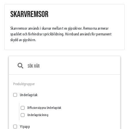
SKARVREMSOR
Skarvremsor används i skarvar mellan t ex gipsskivor. Remsorna armerar
spacklet och förhindrar sprickbildning. Hörnband används för permanent
skydd av gipshörn.
Produktgrupper
Underlagstak
Diffusionsöppna Underlagstak
Underlagstäckning
Ytpapp