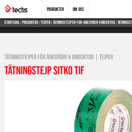
PRODUKTER
OM OSS
/
/
/
/
Startsida
produkter
tejper
tatningstejper-for-Angsparr-vindskydd
tatningst
TÄTNINGSTEJPER FÖR ÅNGSPÄRR & VINDSKYDD | TEJPER
TÄTNINGSTEJP SITKO TIF