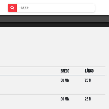
Bredd
Längd
50 mm
25 m
60 mm
25 m