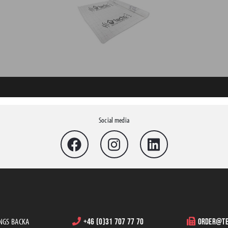
Social media
INGS BACKA
+46 (0)31 707 77 70
order@te