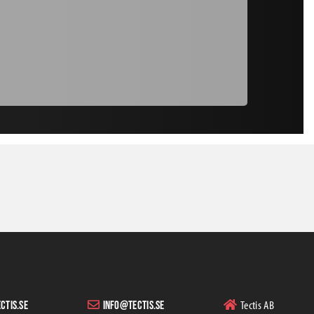
Radonplast
Tectis AB
ctis.se
info@tectis.se