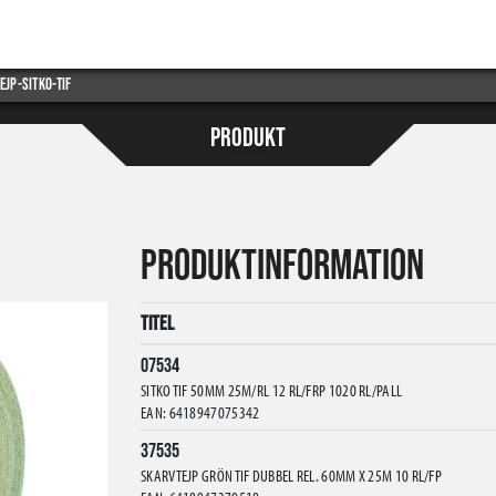
ejp-sitko-tif
PRODUKT
PRODUKTINFORMATION
Titel
07534
SITKO TIF 50MM 25M/RL 12 RL/FRP 1020 RL/PALL
EAN: 6418947075342
37535
SKARVTEJP GRÖN TIF DUBBEL REL. 60MM X 25M 10 RL/FP