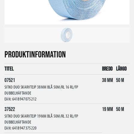
PRODUKTINFORMATION
Titel
Bredd
Längd
07521
38 mm
50 m
SITKO DUO SKARVTEJP 38MM BLÅ 50M/RL 16 RL/FP
DUBBELHÄFTANDE
EAN: 6418947075212
37522
19 mm
50 m
SITKO DUO SKARVTEJP 19MM BLÅ 50M/RL 32 RL/FP
DUBBELHÄFTANDE
EAN: 6418947375220