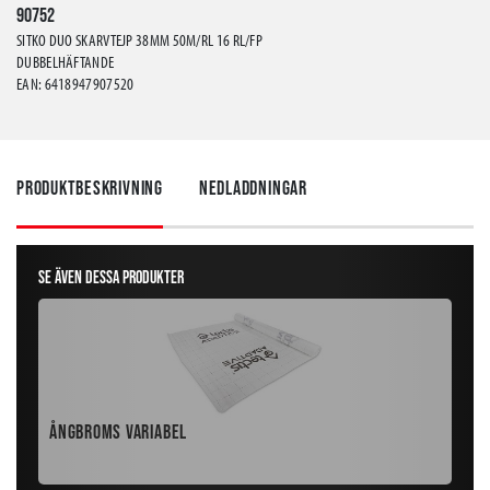
90752
SITKO DUO SKARVTEJP 38MM 50M/RL 16 RL/FP
DUBBELHÄFTANDE
EAN: 6418947907520
Produktbeskrivning
Nedladdningar
Se även dessa produkter
Ångbroms Variabel
Ång