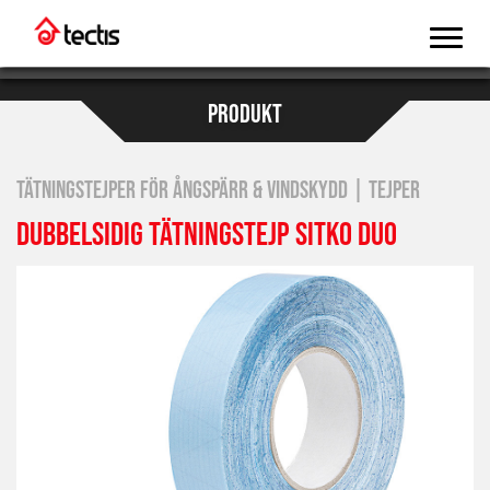
PRODUKT
TÄTNINGSTEJPER FÖR ÅNGSPÄRR & VINDSKYDD | TEJPER
DUBBELSIDIG TÄTNINGSTEJP SITKO DUO