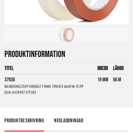
PRODUKTINFORMATION
Titel
Bredd
Längd
37930
19 mm
66 m
BANDNINGSTEJP ORANGE 19MM 19MM X 66M 96 ST/FP
EAN: 6418947379303
Produktbeskrivning
Nedladdningar