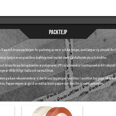
PACKTEJP
iga klara och bruna packtejper för packning av varor och kartonger, som lämpar sig utmärkt för t
m är tyngre än en grad finns krafttejp med mycket stark självhäftande yta och struktur.
 och bruna förpackningsbanden är polypropen (PP) och limmet är lösningsmedelsfritt akrylatl
ngerar tillförlitligt i kalla och varma klimat.
veten packare rekommenderar vi den bruna byggtejpen som finns i avsnittet byggtejp, eftersom
na. Papperstejpen är gjord av mättat brunt papper och dess lim är naturgummilim.