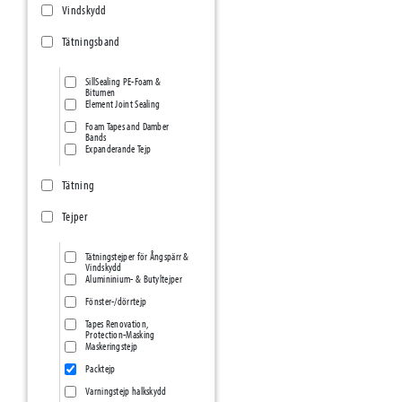
Vindskydd
Tätningsband
SillSealing PE-Foam &
Bitumen
Element Joint Sealing
Foam Tapes and Damber
Bands
Expanderande Tejp
Tätning
Tejper
Tätningstejper för Ångspärr &
Vindskydd
Alumininium- & Butyltejper
Fönster-/dörrtejp
Tapes Renovation,
Protection-Masking
Maskeringstejp
Packtejp
Varningstejp halkskydd