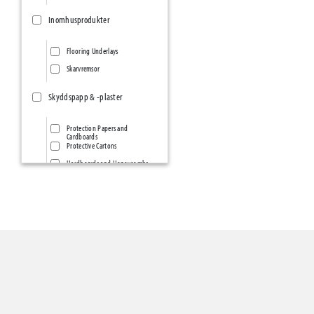
Inomhusprodukter
Flooring Underlays
Skarvremsor
Skyddspapp & -plaster
Protection Papers and
Cardboards
Protective Cartons
Hardboards and Honeycombs
Protection &
Construction..PE-Films &
Membranes
Protection Self-adhesives and
mats
Frame Protectors
Zipper Doors
Presenningar & -nät
Grund- & Markbyggnad