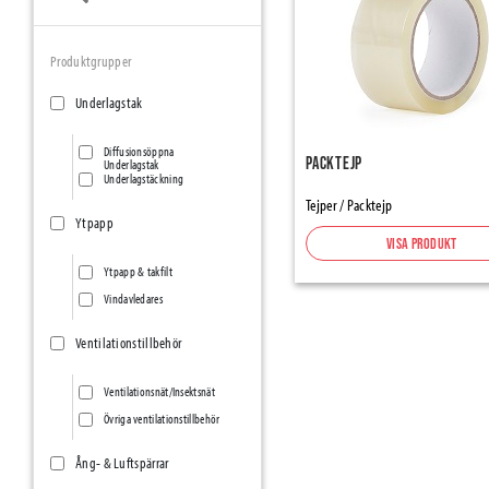
Produktgrupper
Underlagstak
Diffusionsöppna
Packtejp
Underlagstak
Underlagstäckning
Tejper / Packtejp
Ytpapp
Visa produkt
Ytpapp & takfilt
Vindavledares
Ventilationstillbehör
Ventilationsnät/Insektsnät
Övriga ventilationstillbehör
Ång- & Luftspärrar