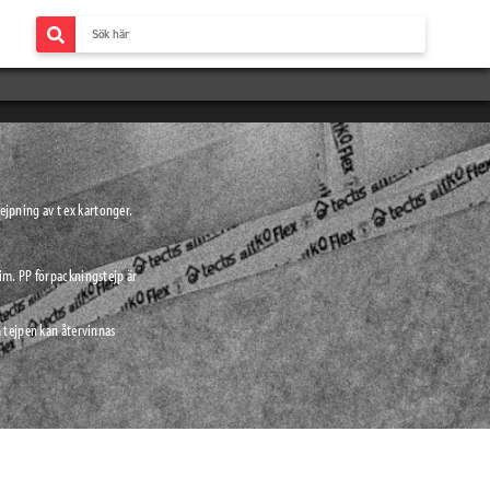
ejpning av t ex kartonger.
im. PP förpackningstejp är
 tejpen kan återvinnas