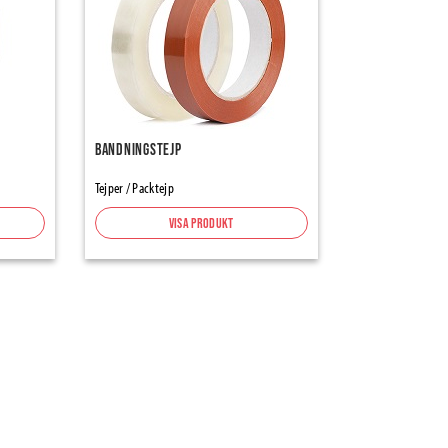
Bandningstejp
Tejper / Packtejp
Visa produkt