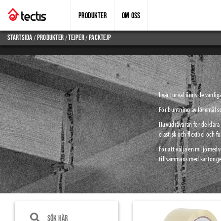
PRODUKTER
OM OSS
/
/
/
Startsida
produkter
tejper
packtejp
I vårt urval finns de vanl
För buntning av föremål so
Huvudråvaran för de klara
elastisk och flexibel och fu
För att välja en miljömed
tillsammans med kartonger