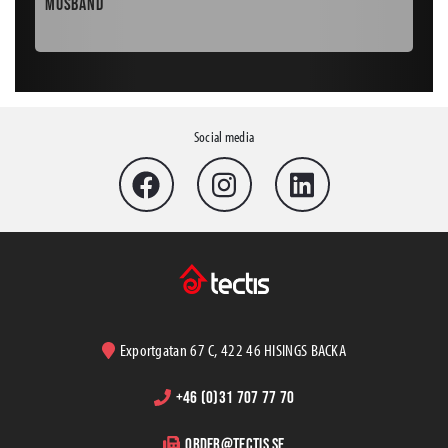
Musband
Läk
EAN: 6418947069570
Social media
Exportgatan 67 C, 422 46 HISINGS BACKA
+46 (0)31 707 77 70
order@tectis.se