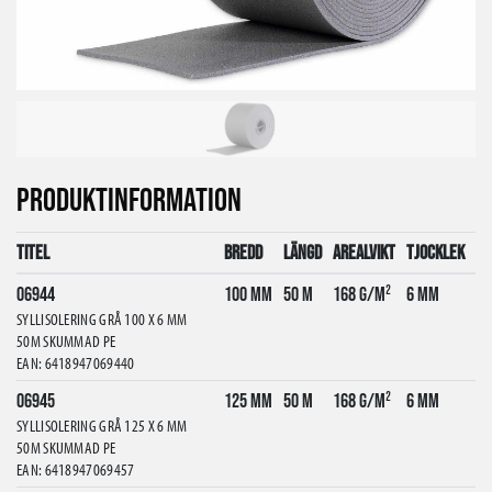
PRODUKTINFORMATION
Titel
Bredd
Längd
Arealvikt
Tjocklek
06944
100 mm
50 m
168 g/m²
6 mm
SYLLISOLERING GRÅ 100 X 6 MM
50M SKUMMAD PE
EAN: 6418947069440
06945
125 mm
50 m
168 g/m²
6 mm
SYLLISOLERING GRÅ 125 X 6 MM
50M SKUMMAD PE
EAN: 6418947069457