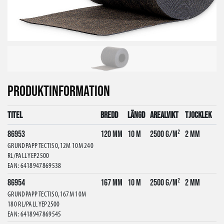
PRODUKTINFORMATION
Titel
Bredd
Längd
Arealvikt
Tjocklek
86953
120 mm
10 m
2500 g/m²
2 mm
GRUNDPAPP TECTIS 0,12M 10M 240
RL/PALL YEP2500
EAN: 6418947869538
86954
167 mm
10 m
2500 g/m²
2 mm
GRUNDPAPP TECTIS 0,167M 10M
180 RL/PALL YEP2500
EAN: 6418947869545