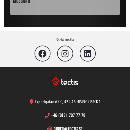
Musband
Läk
Social media
Exportgatan 67 C, 422 46 HISINGS BACKA
+46 (0)31 707 77 70
order@tectis.se