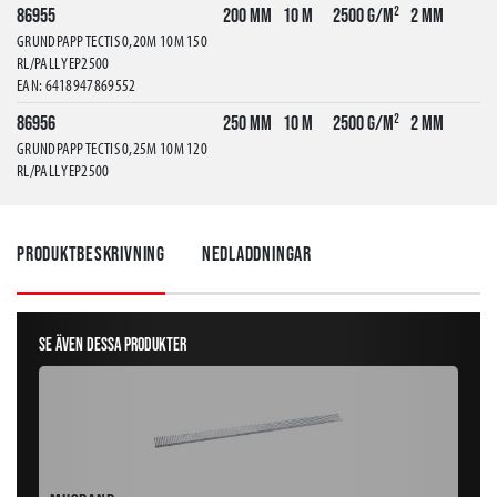
86955
200 mm
10 m
2500 g/m²
2 mm
GRUNDPAPP TECTIS 0,20M 10M 150
RL/PALL YEP2500
EAN: 6418947869552
86956
250 mm
10 m
2500 g/m²
2 mm
GRUNDPAPP TECTIS 0,25M 10M 120
RL/PALL YEP2500
EAN: 6418947869569
86957
330 mm
10 m
2500 g/m²
2 mm
Produktbeskrivning
Nedladdningar
GRUNDPAPP TECTIS 0,33M 10M 90
RL/PALL YEP2500
EAN: 6418947969573
Se även dessa produkter