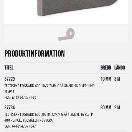
PRODUKTINFORMATION
Titel
Bredd
Längd
37729
10 mm
8 m
TECTIS EXP FOGBAND 600 10/3-7MM GRÅ 8M/RL 48 RL/FP 1440
RL/PALL
EAN: 6418947377293
37734
30 mm
2 m
TECTIS EXP FOGBAND 600 30/18-32MM GRÅ # 2M/RL 16 RL/FP
480 RL/PALL #BESTÄLLNINGSVARA
EAN: 6418947377347