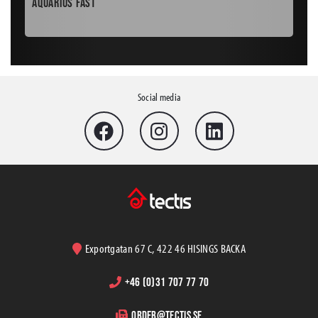
Aquarius Fast
Asf
Social media
Exportgatan 67 C, 422 46 HISINGS BACKA
+46 (0)31 707 77 70
order@tectis.se