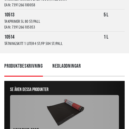
EAN: 7391266100058
10513
5 L
TAKPRIMER 5L 80 ST/PALL
EAN: 7391266105053
10514
1 L
TÄTNINGSKITT 1 LITER 4 ST/FP 504 ST/PALL
EAN: 7391266107019
10515
5 L
TÄTNINGSKITT 5 LITER 100 ST/PALL ASFALTSKITT
Produktbeskrivning
Nedladdningar
EAN: 7391266107057
10516
1 L
KLISTERASFALT 1 LITER 4 ST/FP 504 ST/PALL TAKPAPPKLISTER
Se även dessa produkter
EAN: 7391266108016
10517
5 L
KLISTERASFALT 5 LITER 100 ST/PALL TAKPAPPKLISTER
EAN: 7391266108054