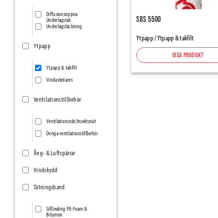
Diffusionsöppna
SBS 5500
Underlagstak
Underlagstäckning
Ytpapp / Ytpapp & takfilt
Ytpapp
Visa produkt
Ytpapp & takfilt
Vindavledares
Ventilationstillbehör
Ventilationsnät/Insektsnät
Övriga ventilationstillbehör
Ång- & Luftspärrar
Vindskydd
Tätningsband
SillSealing PE-Foam &
Bitumen