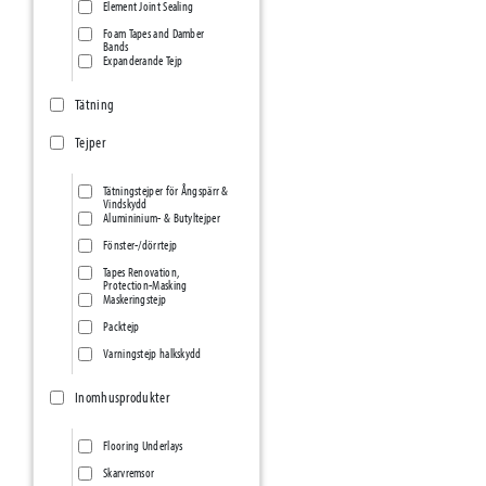
Element Joint Sealing
Foam Tapes and Damber
Bands
Expanderande Tejp
Tätning
Tejper
Tätningstejper för Ångspärr &
Vindskydd
Alumininium- & Butyltejper
Fönster-/dörrtejp
Tapes Renovation,
Protection-Masking
Maskeringstejp
Packtejp
Varningstejp halkskydd
Inomhusprodukter
Flooring Underlays
Skarvremsor