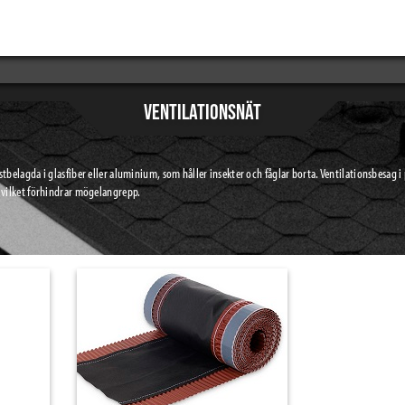
VENTILATIONSNÄT
tbelagda i glasfiber eller aluminium, som håller insekter och fåglar borta. Ventilationsbesag i 
t vilket förhindrar mögelangrepp.