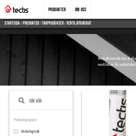
PRODUKTER
OM OSS
/
/
/
Startsida
produkter
takprodukter
ventilationsnat
Ventialtionsnät som är plas
ventilation för undertake
Produktgrupper
Underlagstak