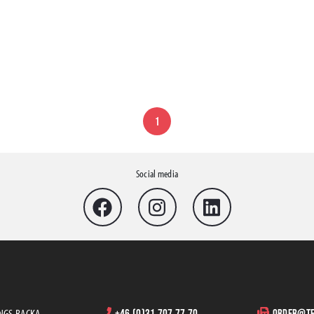
1
Social media
INGS BACKA
+46 (0)31 707 77 70
order@te