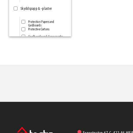
Skyddspapp & -plaster
Protection Papers and
Cardboards
Protective Cartons
Hardboards and Honeycombs
Protection &
Construction..PE-Films &
Membranes
Protection Self-adhesives and
mats
Frame Protectors
Zipper Doors
Presenningar & -nät
Grund- & Markbyggnad
Geotextilier
Concrete Casting
Betongmatta (vintermatta)
Rebaring, Spacers, Wedges
Construction Foundation
Exportgatan 67 C, 422 46 HIS