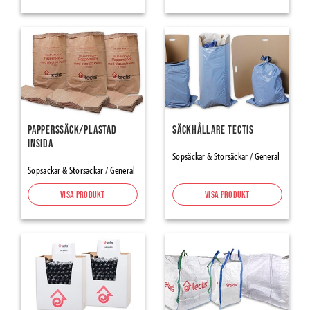
Expanderande Tejp
Tätning
Tejper
Tätningstejper för Ångspärr & Vindskydd
Alumininium- & Butyltejper
Fönster-/dörrtejp
Papperssäck/plastad
Säckhållare Tectis
insida
Tapes Renovation, Protection-Masking
Sopsäckar & Storsäckar / General
Maskeringstejp
Sopsäckar & Storsäckar / General
Packtejp
Visa produkt
Visa produkt
Varningstejp halkskydd
Inomhusprodukter
Flooring Underlays
Skarvremsor
Skyddspapp & -plaster