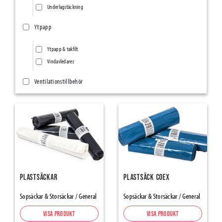
Underlagstäckning
Ytpapp
Ytpapp & takfilt
Vindavledares
Ventilationstillbehör
Ventilationsnät/Insektsnät
Övriga ventilationstillbehör
Ång- & Luftspärrar
Vindskydd
Tätningsband
Plastsäckar
Plastsäck CoEx
SillSealing PE-Foam & Bitumen
Sopsäckar & Storsäckar / General
Sopsäckar & Storsäckar / General
Element Joint Sealing
Visa produkt
Visa produkt
Foam Tapes and Damber Bands