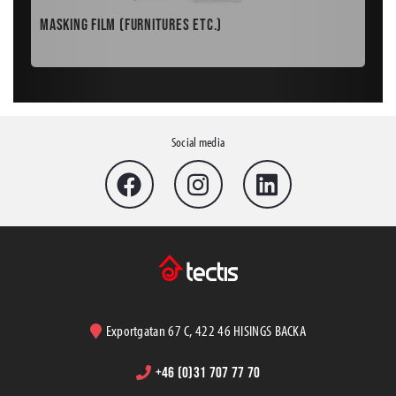
PLASTFOLIE "STRONG TÄCK" 0,09MM 4 X 50M 32
RL/PL DUBBELVIKT
Masking Film (Furnitures etc.)
Rea
EAN: 7322800070865
10868
PLASTFOLIE STARK TRANSP 4600MM 0,12MM 4,6
X 60M VIKT
EAN:
Social media
Exportgatan 67 C, 422 46 HISINGS BACKA
+46 (0)31 707 77 70