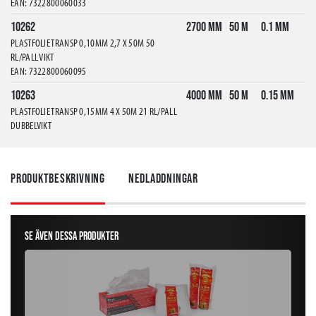
EAN: 7322800060033
10262
2700 mm
50 m
0.1 mm
PLASTFOLIE TRANSP 0,10MM 2,7 X 50M 50
RL/PALL VIKT
EAN: 7322800060095
10263
4000 mm
50 m
0.15 mm
PLASTFOLIE TRANSP 0,15MM 4 X 50M 21 RL/PALL
DUBBELVIKT
EAN: 7322800060156
10269
1300 mm
100 m
0.07 mm
Produktbeskrivning
Nedladdningar
PLASTFOLIE TRANSP 0,07MM 1,3 X 100M 72
RL/PALL OVIKT
EAN: 7322800060354
10270
1300 mm
50 m
0.1 mm
Se även dessa produkter
PLASTFOLIE TRANSP 0,10MM 1,3 X 50M 98
RL/PALL
EAN: 7322800060361
10275