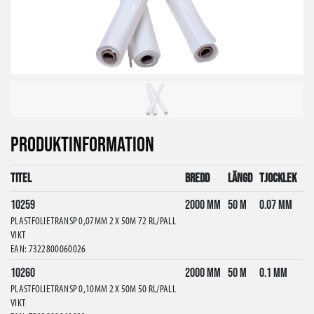
PRODUKTINFORMATION
Titel
Bredd
Längd
Tjocklek
10259
2000 mm
50 m
0.07 mm
PLASTFOLIE TRANSP 0,07MM 2 X 50M 72 RL/PALL
VIKT
EAN: 7322800060026
10260
2000 mm
50 m
0.1 mm
PLASTFOLIE TRANSP 0,10MM 2 X 50M 50 RL/PALL
VIKT