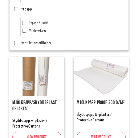
Ytpapp
Ytpapp & takfilt
Vindavledares
Ventilationstillbehör
Ventilationsnät/Insektsnät
Övriga ventilationstillbehör
Ång- & Luftspärrar
Vindskydd
Tätningsband
Mjölkpapp/Skyddsplast
Mjölkpapp Proof 300 g/m²
Oplastad
SillSealing PE-Foam & Bitumen
Skyddspapp & -plaster /
Protective Cartons
Element Joint Sealing
Skyddspapp & -plaster /
Protective Cartons
Foam Tapes and Damber Bands
Expanderande Tejp
Visa produkt
Visa produkt