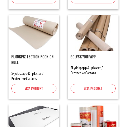
Tätning
Tejper
Tätningstejper för Ångspärr & Vindskydd
Alumininium- & Butyltejper
Fönster-/dörrtejp
Tapes Renovation, Protection-Masking
Floorprotection Rock on
Golvskyddpapp
Maskeringstejp
Roll
Packtejp
Skyddspapp & -plaster /
Protective Cartons
Skyddspapp & -plaster /
Varningstejp halkskydd
Protective Cartons
Inomhusprodukter
Visa produkt
Visa produkt
Flooring Underlays
Skarvremsor
Skyddspapp & -plaster