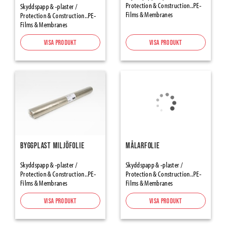
Protection & Construction..PE-
Skyddspapp & -plaster /
Verktyg & tillbehör
Films & Membranes
Protection & Construction..PE-
Films & Membranes
Construction Safety Equipments
Visa produkt
Visa produkt
Emballagematerial
Sopsäckar & Storsäckar
Hygien
Byggplast Miljöfolie
Målarfolie
Skyddspapp & -plaster /
Skyddspapp & -plaster /
Protection & Construction..PE-
Protection & Construction..PE-
Films & Membranes
Films & Membranes
Visa produkt
Visa produkt