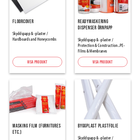
Protection Papers and Cardboards
Protective Cartons
Hardboards and Honeycombs
FloorCover
Readymaskering
Protection & Construction..PE-Films & Membranes
Dispenser Örnpapp
Skyddspapp & -plaster /
Protection Self-adhesives and mats
Hardboards and Honeycombs
Skyddspapp & -plaster /
Frame Protectors
Protection & Construction..PE-
Zipper Doors
Films & Membranes
Presenningar & -nät
Visa produkt
Visa produkt
Grund- & Markbyggnad
Geotextilier
Concrete Casting
Betongmatta (vintermatta)
Rebaring, Spacers, Wedges
Construction Foundation protection
Masking Film (Furnitures
Byggplast Plastfolie
Studded membranes and accessories
etc.)
Radonskydds
Skyddspapp & -plaster /