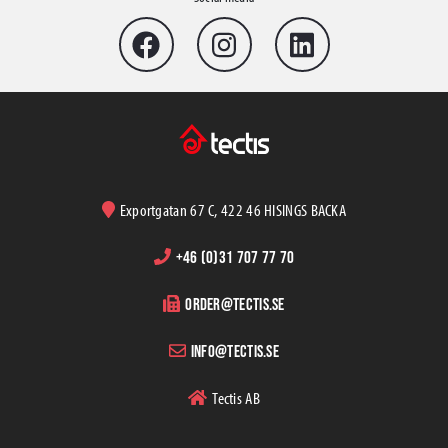
Exportgatan 67 C, 422 46 HISINGS BACKA
+46 (0)31 707 77 70
order@tectis.se
info@tectis.se
Tectis AB