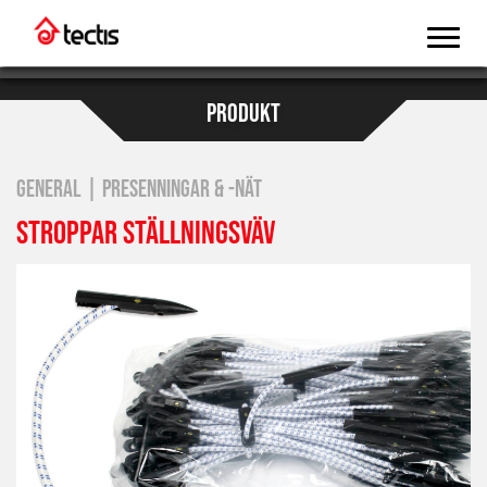
PRODUKT
GENERAL | PRESENNINGAR & -NÄT
STROPPAR STÄLLNINGSVÄV