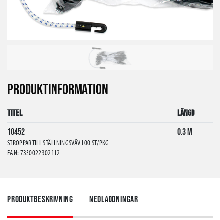
PRODUKTINFORMATION
Titel
Längd
10452
0.3 m
STROPPAR TILL STÄLLNINGSVÄV 100 ST/PKG
EAN: 7350022302112
Produktbeskrivning
Nedladdningar