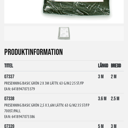
PRODUKTINFORMATION
Titel
Längd
Bredd
07337
3 m
2 m
PRESENNING BASIC GRÖN 2 X 3M LÄTTV. 63 G/M2 25 ST/FP
EAN: 6418947073379
07338
3.6 m
2.5 m
PRESENNING BASIC GRÖN 2,5 X 3,6M LÄTTV. 63 G/M2 35 ST/FP
700ST/PALL
EAN: 6418947073386
07339
5 m
3 m