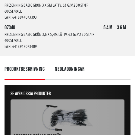
PRESENNING BASIC GRÖN 3 X 5M LÄTTV. 63 G/M2 30 ST/FP
600ST/PALL
EAN: 6418947073393
07340
5.4 m
3.6 m
PRESENNING BASIC GRÖN 3,6 X 5,4M LÄTTV. 63 G/M2 20 ST/FP
400ST/PALL
EAN: 6418947073409
07341
6 m
4 m
PRESENNING BASIC GRÖN 4 X 6M LÄTTV. 63 G/M2 15 ST/FP
Produktbeskrivning
Nedladdningar
300ST/PALL
EAN: 6418947073416
07342
7.2 m
5.4 m
PRESENNING BASIC GRÖN 5,4 X 7,2M LÄTTV. 63 G/M2 5 ST/FP
Se även dessa produkter
175ST/PALL
EAN: 6418947073423
07343
10 m
6 m
PRESENNING BASIC GRÖN 6 X 10M LÄTTV. 63 G/M2 5 ST/FP
100ST/PALL
EAN: 6418947073430