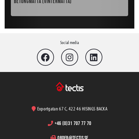
Betongmatta (vintermatta)
Pal
Social media
Exportgatan 67 C, 422 46 HISINGS BACKA
+46 (0)31 707 77 70
order@tectis.se