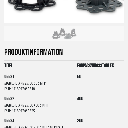
PRODUKTINFORMATION
Titel
Förpackningsstorlek
05581
50
MARKDISTANS 25/30 50 ST/FP
EAN: 6418947055818
05582
400
MARKDISTANS 25/30 400 ST/FRP
EAN: 6418947055825
05584
200
MARKDISTANS 40/50 200 ST/FP 50 FP/PALL