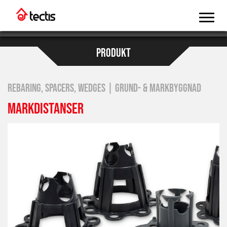
PRODUKT
REBARING, SPACERS, WEDGES | GRUND- & MARKBYGGNAD
MARKDISTANSER