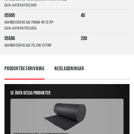
EAN: 6418947055849
05585
40
MARKDISTANS 60/70MM 40 ST/FP
EAN: 6418947055856
05586
200
MARKDISTANS 60/70 200 ST/FRP
EAN: 6418947055863
05587
40
MARKDISTANS 90/100MM 40ST
Produktbeskrivning
Nedladdningar
EAN: 6418947055870
05588
150
MARKDISTANS 90/100 150 ST/FRP
Se även dessa produkter
EAN: 6418947055887
05597
500
MARKDISTANS 15/20 500 ST/FRP
EAN: 6418947055979