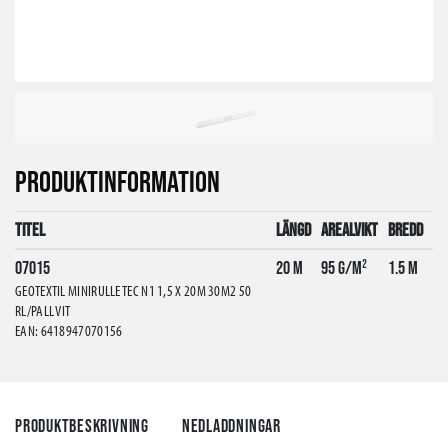
PRODUKTINFORMATION
Titel
Längd
Arealvikt
Bredd
07015
20 m
95 g/m²
1.5 m
GEOTEXTIL MINIRULLE TEC N1 1,5 X 20M 30M2 50
RL/PALL VIT
EAN: 6418947070156
Produktbeskrivning
Nedladdningar