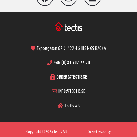
Exportgatan 67 C, 422 46 HISINGS BACKA
+46 (0)31 707 77 70
order@tectis.se
info@tectis.se
Tectis AB
Copyright © 2025 Tectis AB
Sekretesspolicy