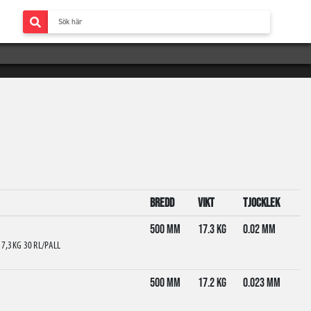
Bredd
Vikt
Tjocklek
500 mm
17.3 kg
0.02 mm
7,3KG 30 RL/PALL
500 mm
17.2 kg
0.023 mm