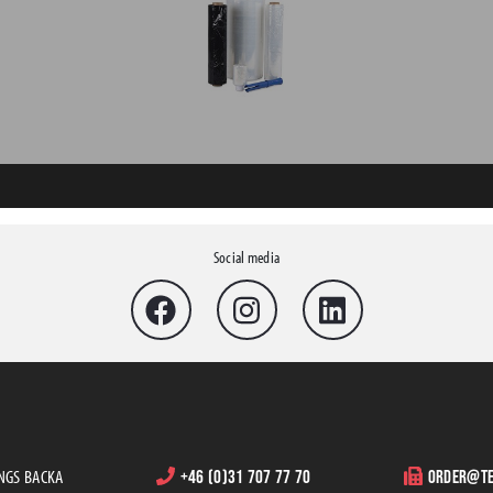
Social media
INGS BACKA
+46 (0)31 707 77 70
order@te