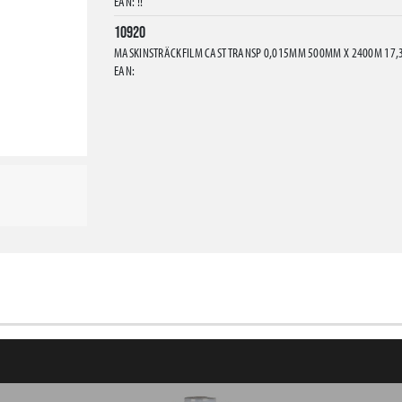
EAN: !!
10920
MASKINSTRÄCKFILM CAST TRANSP 0,015MM 500MM X 2400M 17,
EAN: