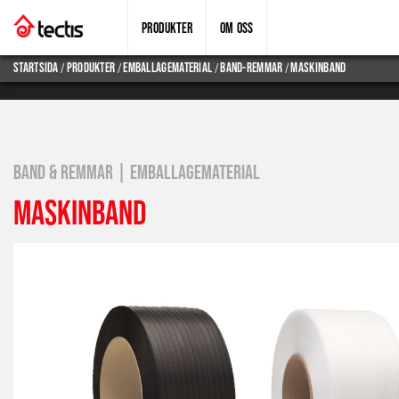
PRODUKTER
OM OSS
/
/
/
/
Startsida
produkter
emballagematerial
band-remmar
maskinband
BAND & REMMAR | EMBALLAGEMATERIAL
MASKINBAND