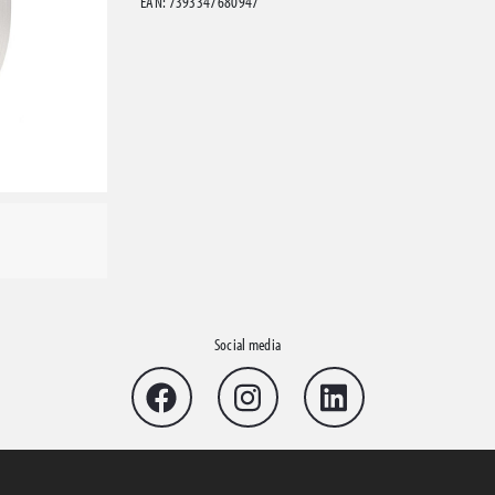
EAN: 7393347680947
Social media