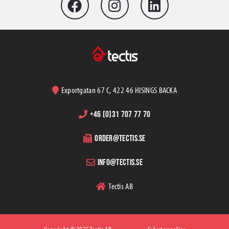
Exportgatan 67 C, 422 46 HISINGS BACKA
+46 (0)31 707 77 70
order@tectis.se
info@tectis.se
Tectis AB