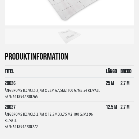
PRODUKTINFORMATION
Titel
Längd
Bredd
28026
25 m
2.7 m
ÅNGBROMS TEC VCL5 2,7M X 25M 67,5M2 100 G/M2 54 RL/PALL
EAN: 6418947280265
28027
12.5 m
2.7 m
ÅNGBROMS TEC VCL5 2,7M X 12,5M 33,75 M2 100 G/M2 96
RL/PALL
EAN: 6418947280272